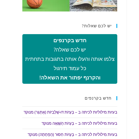
יש לכם שאלות?
חדש בקרנפים
יש לכם שאלה?
צלמו אותה והעלו אותה בתגובות בתחתית
כל עמוד תירגול
והקרנף יפתור את השאלה!
חדש בקרנפים
בעיות מילוליות לכיתה ב – בְּעָיוֹת דּוּ-שְׁלָבִיּוֹת (אֶתְגָּר) מנוקד
בעיות מילוליות לכיתה ב – בְּעָיוֹת הַשְׁוָאָה מנוקד
בעיות מילוליות לכיתה ב – בְּעָיוֹת חִסּוּר (הַפְחָתָה) מנוקד