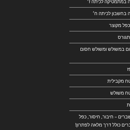
ה במתמטיקה לכיתה ז׳
 בחשבון לכיתה ח׳
כפל מקוצר
גורס
ם במשולש ומשולש חסום
ז
ח מקבילית
ח משולש
ת
רים – חיבור, חיסור, כפל
רים כולל דרך מלאה לפתרון!