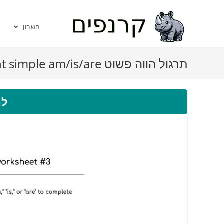
חשבון
תרגול הווה פשוט present simple am/is/are – דף 3
לה