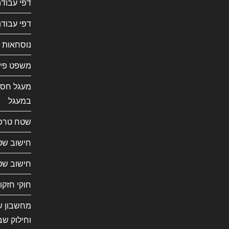
דפי עבוד
דפי עבודה
נוסחאות 
משפט פית
מעגל חסו
במעגל
שטח טרפ
חישוב שט
חישוב שט
חוקי חזקו
מחשבון שב
וחילוק שב