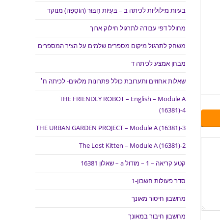
בעיות מילוליות לכיתה ב – בְּעָיוֹת חִבּוּר (הוֹסָפָה) מנוקד
מחולל דפי עבודה לתרגול חילוק ארוך
משחק לתרגול מיקום מספרים שלמים על הציר המספרים
מבחן אמצע לכיתה ד
שאלות אחוזים ותערובת כולל פתרונות מלאים- לכיתה ח׳
THE FRIENDLY ROBOT – English – Module A
(16381)-4
THE URBAN GARDEN PROJECT – Module A (16381)-3
The Lost Kitten – Module A (16381)-2
קטע קריאה – 1 – מודול a – שאלון 16381
סדר פעולות חשבון-1
מחשבון חיסור מאונך
מחשבון חיבור במאונך