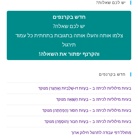
יש לכם שאלות?
חדש בקרנפים
יש לכם שאלה?
צלמו אותה והעלו אותה בתגובות בתחתית כל עמוד
תירגול
והקרנף יפתור את השאלה!
חדש בקרנפים
בעיות מילוליות לכיתה ב – בְּעָיוֹת דּוּ-שְׁלָבִיּוֹת (אֶתְגָּר) מנוקד
בעיות מילוליות לכיתה ב – בְּעָיוֹת הַשְׁוָאָה מנוקד
בעיות מילוליות לכיתה ב – בְּעָיוֹת חִסּוּר (הַפְחָתָה) מנוקד
בעיות מילוליות לכיתה ב – בְּעָיוֹת חִבּוּר (הוֹסָפָה) מנוקד
מחולל דפי עבודה לתרגול חילוק ארוך