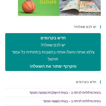
יש לכם שאלות?
חדש בקרנפים
יש לכם שאלה?
צלמו אותה והעלו אותה בתגובות בתחתית כל עמוד
תירגול
והקרנף יפתור את השאלה!
חדש בקרנפים
בעיות מילוליות לכיתה ב – בְּעָיוֹת דּוּ-שְׁלָבִיּוֹת (אֶתְגָּר) מנוקד
בעיות מילוליות לכיתה ב – בְּעָיוֹת הַשְׁוָאָה מנוקד