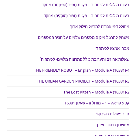
בעיות מילוליות לכיתה ב – בְּעָיוֹת חִסּוּר (הַפְחָתָה) מנוקד
בעיות מילוליות לכיתה ב – בְּעָיוֹת חִבּוּר (הוֹסָפָה) מנוקד
מחולל דפי עבודה לתרגול חילוק ארוך
משחק לתרגול מיקום מספרים שלמים על הציר המספרים
מבחן אמצע לכיתה ד
שאלות אחוזים ותערובת כולל פתרונות מלאים- לכיתה ח׳
THE FRIENDLY ROBOT – English – Module A (16381)-4
THE URBAN GARDEN PROJECT – Module A (16381)-3
The Lost Kitten – Module A (16381)-2
קטע קריאה – 1 – מודול a – שאלון 16381
סדר פעולות חשבון-1
מחשבון חיסור מאונך
מחשבון חיבור במאונך