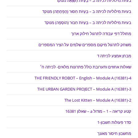
בעיות מילוליות לכיתה ב – בְּעָיוֹת הַשְׁוָאָה מנוקד
בעיות מילוליות לכיתה ב – בְּעָיוֹת חִסּוּר (הַפְחָתָה) מנוקד
בעיות מילוליות לכיתה ב – בְּעָיוֹת חִבּוּר (הוֹסָפָה) מנוקד
מחולל דפי עבודה לתרגול חילוק ארוך
משחק לתרגול מיקום מספרים שלמים על הציר המספרים
מבחן אמצע לכיתה ד
שאלות אחוזים ותערובת כולל פתרונות מלאים- לכיתה ח׳
THE FRIENDLY ROBOT – English – Module A (16381)-4
THE URBAN GARDEN PROJECT – Module A (16381)-3
The Lost Kitten – Module A (16381)-2
קטע קריאה – 1 – מודול a – שאלון 16381
סדר פעולות חשבון-1
מחשבון חיסור מאונך