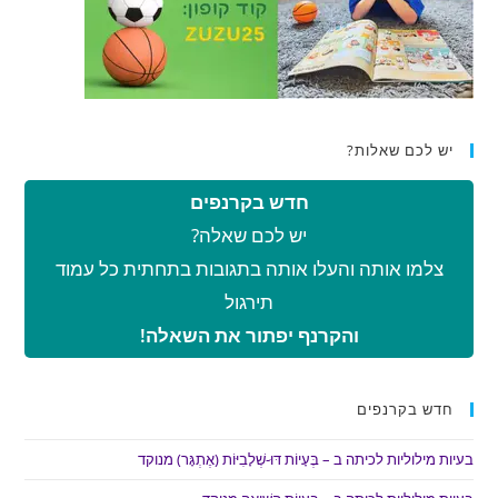
יש לכם שאלות?
חדש בקרנפים
יש לכם שאלה?
צלמו אותה והעלו אותה בתגובות בתחתית כל עמוד
תירגול
והקרנף יפתור את השאלה!
חדש בקרנפים
בעיות מילוליות לכיתה ב – בְּעָיוֹת דּוּ-שְׁלָבִיּוֹת (אֶתְגָּר) מנוקד