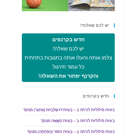
יש לכם שאלות?
חדש בקרנפים
יש לכם שאלה?
צלמו אותה והעלו אותה בתגובות בתחתית
כל עמוד תירגול
והקרנף יפתור את השאלה!
חדש בקרנפים
בעיות מילוליות לכיתה ב – בְּעָיוֹת דּוּ-שְׁלָבִיּוֹת (אֶתְגָּר) מנוקד
בעיות מילוליות לכיתה ב – בְּעָיוֹת הַשְׁוָאָה מנוקד
בעיות מילוליות לכיתה ב – בְּעָיוֹת חִסּוּר (הַפְחָתָה) מנוקד