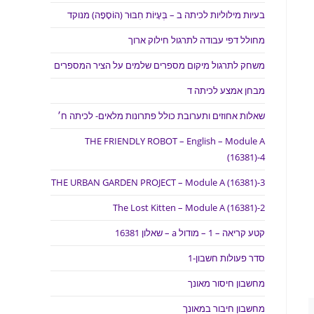
בעיות מילוליות לכיתה ב – בְּעָיוֹת חִבּוּר (הוֹסָפָה) מנוקד
מחולל דפי עבודה לתרגול חילוק ארוך
משחק לתרגול מיקום מספרים שלמים על הציר המספרים
מבחן אמצע לכיתה ד
שאלות אחוזים ותערובת כולל פתרונות מלאים- לכיתה ח׳
THE FRIENDLY ROBOT – English – Module A
(16381)-4
THE URBAN GARDEN PROJECT – Module A (16381)-3
The Lost Kitten – Module A (16381)-2
קטע קריאה – 1 – מודול a – שאלון 16381
סדר פעולות חשבון-1
מחשבון חיסור מאונך
מחשבון חיבור במאונך