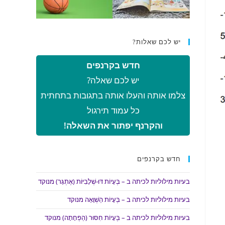
יש לכם שאלות?
חדש בקרנפים
יש לכם שאלה?
צלמו אותה והעלו אותה בתגובות בתחתית
כל עמוד תירגול
והקרנף יפתור את השאלה!
חדש בקרנפים
בעיות מילוליות לכיתה ב – בְּעָיוֹת דּוּ-שְׁלָבִיּוֹת (אֶתְגָּר) מנוקד
בעיות מילוליות לכיתה ב – בְּעָיוֹת הַשְׁוָאָה מנוקד
בעיות מילוליות לכיתה ב – בְּעָיוֹת חִסּוּר (הַפְחָתָה) מנוקד