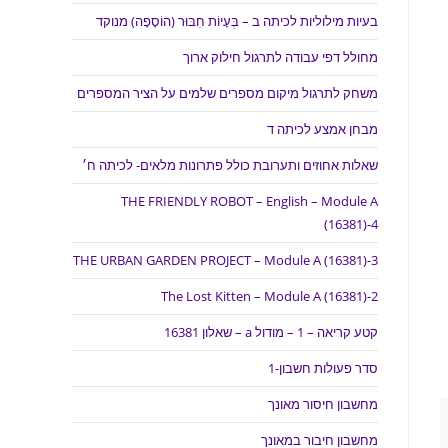
בעיות מילוליות לכיתה ב – בְּעָיוֹת חִבּוּר (הוֹסָפָה) מנוקד
מחולל דפי עבודה לתרגול חילוק ארוך
משחק לתרגול מיקום מספרים שלמים על הציר המספרים
מבחן אמצע לכיתה ד
שאלות אחוזים ותערובת כולל פתרונות מלאים- לכיתה ח׳
THE FRIENDLY ROBOT – English – Module A
(16381)-4
THE URBAN GARDEN PROJECT – Module A (16381)-3
The Lost Kitten – Module A (16381)-2
קטע קריאה – 1 – מודול a – שאלון 16381
סדר פעולות חשבון-1
מחשבון חיסור מאונך
מחשבון חיבור במאונך