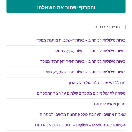
והקרנף יפתור את השאלה!
חדש בקרנפים
בעיות מילוליות לכיתה ב – בְּעָיוֹת דּוּ-שְׁלָבִיּוֹת (אֶתְגָּר) מנוקד
בעיות מילוליות לכיתה ב – בְּעָיוֹת הַשְׁוָאָה מנוקד
בעיות מילוליות לכיתה ב – בְּעָיוֹת חִסּוּר (הַפְחָתָה) מנוקד
בעיות מילוליות לכיתה ב – בְּעָיוֹת חִבּוּר (הוֹסָפָה) מנוקד
מחולל דפי עבודה לתרגול חילוק ארוך
משחק לתרגול מיקום מספרים שלמים על הציר המספרים
מבחן אמצע לכיתה ד
שאלות אחוזים ותערובת כולל פתרונות מלאים- לכיתה ח׳
THE FRIENDLY ROBOT – English – Module A (16381)-4