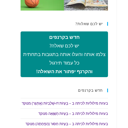
יש לכם שאלות?
חדש בקרנפים
יש לכם שאלה?
צלמו אותה והעלו אותה בתגובות בתחתית
כל עמוד תירגול
והקרנף יפתור את השאלה!
חדש בקרנפים
בעיות מילוליות לכיתה ב – בְּעָיוֹת דּוּ-שְׁלָבִיּוֹת (אֶתְגָּר) מנוקד
בעיות מילוליות לכיתה ב – בְּעָיוֹת הַשְׁוָאָה מנוקד
בעיות מילוליות לכיתה ב – בְּעָיוֹת חִסּוּר (הַפְחָתָה) מנוקד