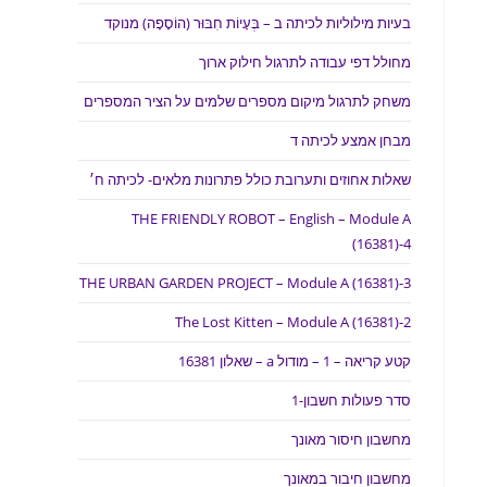
בעיות מילוליות לכיתה ב – בְּעָיוֹת חִבּוּר (הוֹסָפָה) מנוקד
מחולל דפי עבודה לתרגול חילוק ארוך
משחק לתרגול מיקום מספרים שלמים על הציר המספרים
מבחן אמצע לכיתה ד
שאלות אחוזים ותערובת כולל פתרונות מלאים- לכיתה ח׳
THE FRIENDLY ROBOT – English – Module A
(16381)-4
THE URBAN GARDEN PROJECT – Module A (16381)-3
The Lost Kitten – Module A (16381)-2
קטע קריאה – 1 – מודול a – שאלון 16381
סדר פעולות חשבון-1
מחשבון חיסור מאונך
מחשבון חיבור במאונך