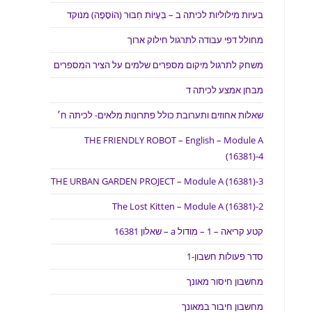
בעיות מילוליות לכיתה ב – בְּעָיוֹת חִבּוּר (הוֹסָפָה) מנוקד
מחולל דפי עבודה לתרגול חילוק ארוך
משחק לתרגול מיקום מספרים שלמים על הציר המספרים
מבחן אמצע לכיתה ד
שאלות אחוזים ותערובת כולל פתרונות מלאים- לכיתה ח׳
THE FRIENDLY ROBOT – English – Module A
(16381)-4
THE URBAN GARDEN PROJECT – Module A (16381)-3
The Lost Kitten – Module A (16381)-2
קטע קריאה – 1 – מודול a – שאלון 16381
סדר פעולות חשבון-1
מחשבון חיסור מאונך
מחשבון חיבור במאונך