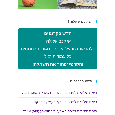
יש לכם שאלות?
חדש בקרנפים
יש לכם שאלה?
צלמו אותה והעלו אותה בתגובות בתחתית
כל עמוד תירגול
והקרנף יפתור את השאלה!
חדש בקרנפים
בעיות מילוליות לכיתה ב – בְּעָיוֹת דּוּ-שְׁלָבִיּוֹת (אֶתְגָּר) מנוקד
בעיות מילוליות לכיתה ב – בְּעָיוֹת הַשְׁוָאָה מנוקד
בעיות מילוליות לכיתה ב – בְּעָיוֹת חִסּוּר (הַפְחָתָה) מנוקד